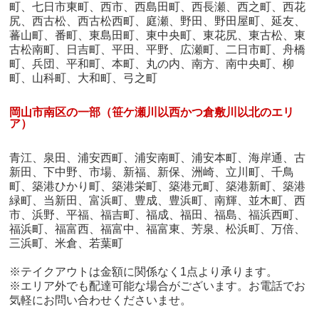
町、七日市東町、西市、西島田町、西長瀬、西之町、西花
尻、西古松、西古松西町、庭瀬、野田、野田屋町、延友、
蕃山町、番町、東島田町、東中央町、東花尻、東古松、東
古松南町、日吉町、平田、平野、広瀬町、二日市町、舟橋
町、兵団、平和町、本町、丸の内、南方、南中央町、柳
町、山科町、大和町、弓之町
岡山市南区の一部（笹ケ瀬川以西かつ倉敷川以北のエリ
ア）
青江、泉田、浦安西町、浦安南町、浦安本町、海岸通、古
新田、下中野、市場、新福、新保、洲崎、立川町、千鳥
町、築港ひかり町、築港栄町、築港元町、築港新町、築港
緑町、当新田、富浜町、豊成、豊浜町、南輝、並木町、西
市、浜野、平福、福吉町、福成、福田、福島、福浜西町、
福浜町、福富西、福富中、福富東、芳泉、松浜町、万倍、
三浜町、米倉、若葉町
※テイクアウトは金額に関係なく1点より承ります。
※エリア外でも配達可能な場合がございます。お電話でお
気軽にお問い合わせくださいませ。