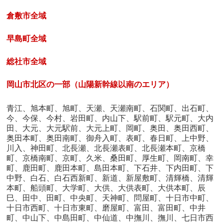
倉敷市全域
早島町全域
総社市全域
岡山市北区の一部（山陽新幹線以南のエリア）
青江、旭本町、旭町、天瀬、天瀬南町、石関町、出石町、
今、今保、今村、岩田町、内山下、駅前町、駅元町、大内
田、大元、大元駅前、大元上町、岡町、奥田、奥田西町、
奥田本町、奥田南町、御舟入町、表町、春日町、上中野、
川入、神田町、北長瀬、北長瀬表町、北長瀬本町、京橋
町、京橋南町、京町、久米、桑田町、厚生町、岡南町、幸
町、鹿田町、鹿田本町、島田本町、下石井、下内田町、下
中野、白石、白石西新町、新道、新屋敷町、清輝橋、清輝
本町、船頭町、大学町、大供、大供表町、大供本町、辰
巳、田中、田町、中央町、天神町、問屋町、十日市中町、
十日市西町、十日市東町、磨屋町、富田、富田町、中井
町、中山下、中島田町、中仙道、中撫川、撫川、七日市西