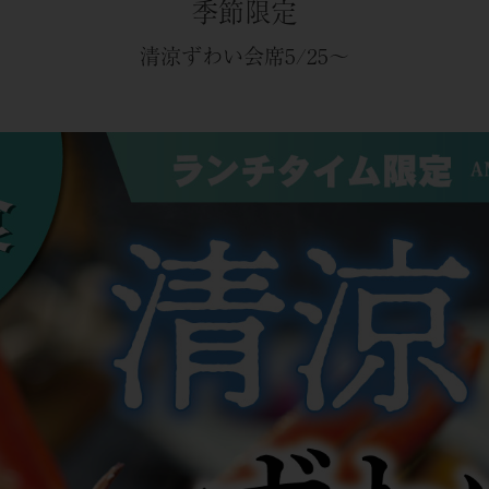
季節限定
清涼ずわい会席5/25～