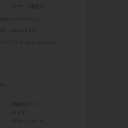
・デザート盛合せ
寿司のくつろぎランチ。
碗蒸し
を追加できます。
コーヒー
で
をご注文いただけます。
78円）
・季節のスープ
・サラダ
・ずわいステーキ