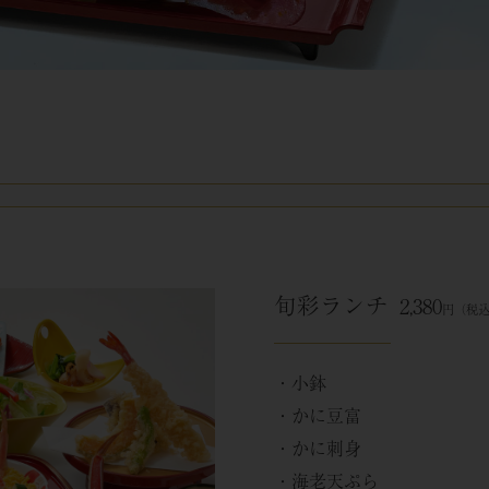
旬彩ランチ
2,380
円（税込2
・小鉢
・かに豆富
・かに刺身
・海老天ぷら