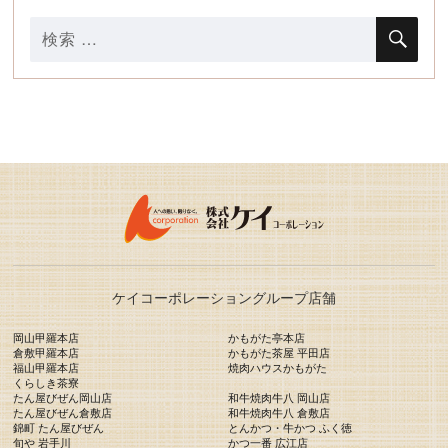
検
検
索
索
対
象:
ケイコーポレーショングループ店舗
岡山甲羅本店
かもがた亭本店
倉敷甲羅本店
かもがた茶屋 平田店
福山甲羅本店
焼肉ハウスかもがた
くらしき茶寮
たん屋びぜん岡山店
和牛焼肉牛八 岡山店
たん屋びぜん倉敷店
和牛焼肉牛八 倉敷店
錦町 たん屋びぜん
とんかつ・牛かつ ふく徳
旬や 岩手川
かつ一番 広江店