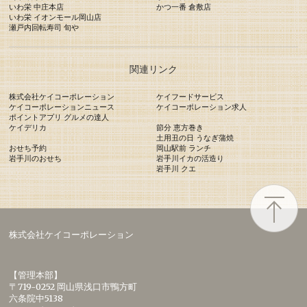
いわ栄 中庄本店
かつ一番 倉敷店
いわ栄 イオンモール岡山店
瀬戸内回転寿司 旬や
関連リンク
株式会社ケイコーポレーション
ケイフードサービス
ケイコーポレーションニュース
ケイコーポレーション求人
ポイントアプリ グルメの達人
ケイデリカ
節分 恵方巻き
土用丑の日 うなぎ蒲焼
おせち予約
岡山駅前 ランチ
岩手川のおせち
岩手川イカの活造り
岩手川 クエ
株式会社ケイコーポレーション
【管理本部】
〒719-0252 岡山県浅口市鴨方町
六条院中5138