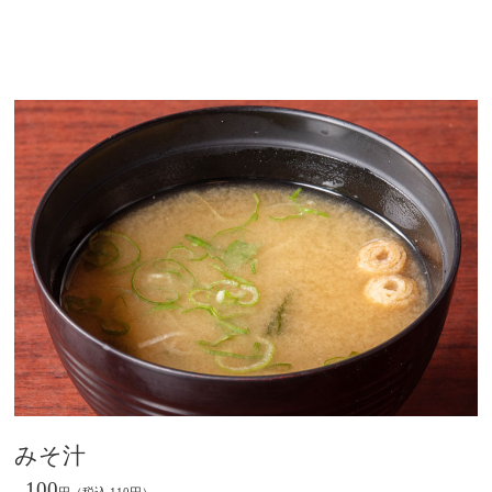
みそ汁
100
円（税込 110円）